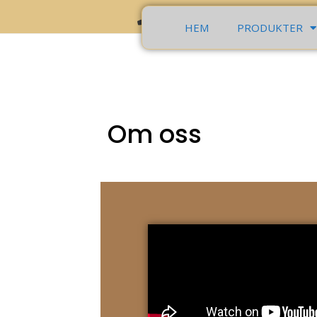
+ 46 70 2621019
info@tra
HEM
PRODUKTER
Om oss