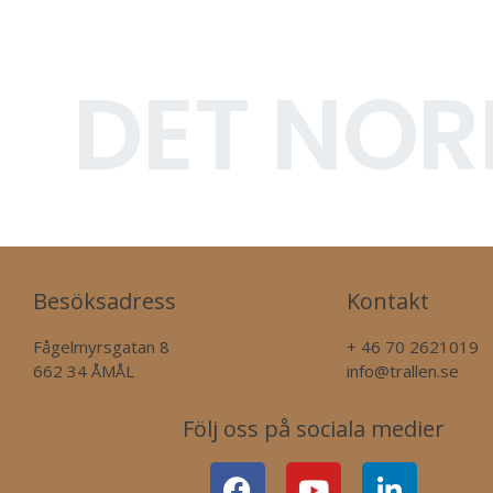
DET NOR
Besöksadress
Kontakt
Fågelmyrsgatan 8
+ 46 70 2621019
662 34 ÅMÅL
info@trallen.se
Följ oss på sociala medier