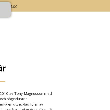
:00 - 16:00
är
s 2010 av Tony Magnusson med
 och sågindustrin.
lverka en utvecklad form av
amheten har sedan dess ökat allt