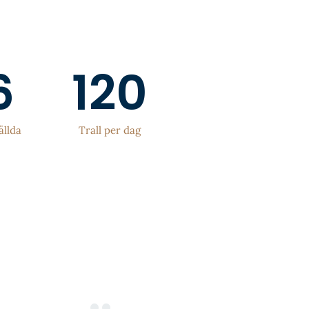
6
120
ällda
Trall per dag