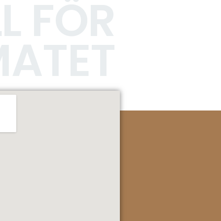
L FÖR
MATET