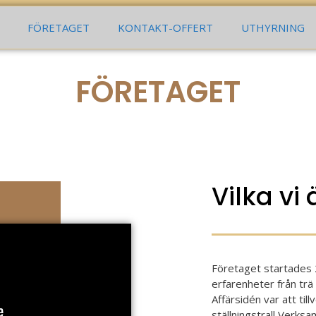
llen.se
Fågelmyrsgatan 8, 662 34 Åmål
Mån - Fre 7
FÖRETAGET
KONTAKT-OFFERT
UTHYRNING
FÖRETAGET
Vilka vi 
Företaget startade
erfarenheter från trä
Affärsidén var att til
ställningstrall Verks