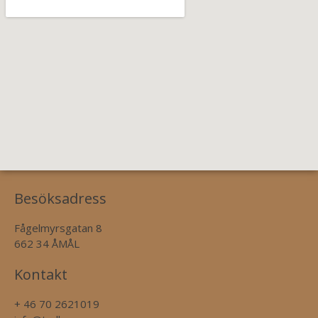
Besöksadress
Fågelmyrsgatan 8
662 34 ÅMÅL
Kontakt
+ 46 70 2621019