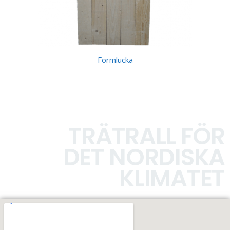
Formlucka
TRÄTRALL FÖR
DET NORDISKA
KLIMATET