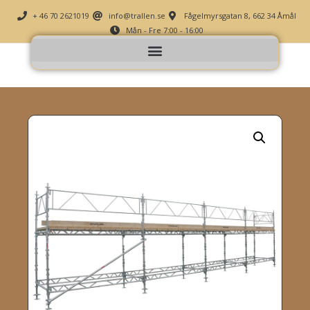
+ 46 70 2621019
info@trallen.se
Fågelmyrsgatan 8, 662 34 Åmål
Mån - Fre 7:00 - 16:00