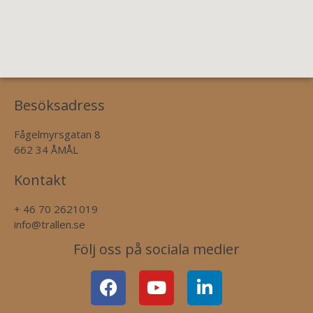
Besöksadress
Fågelmyrsgatan 8
662 34 ÅMÅL
Kontakt
+ 46 70 2621019
info@trallen.se
Följ oss på sociala medier