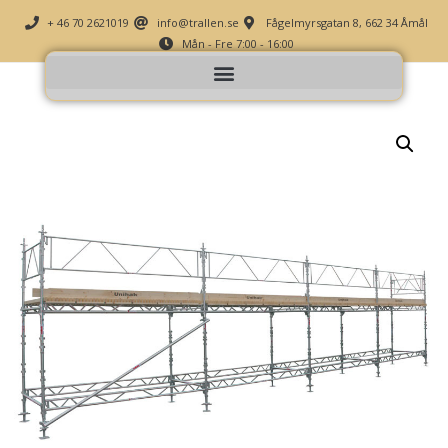
+ 46 70 2621019
info@trallen.se
Fågelmyrsgatan 8, 662 34 Åmål
Mån - Fre 7:00 - 16:00