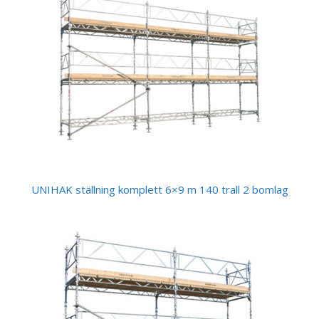
UNIHAK ställning komplett 6×9 m 140 trall 2 bomlag