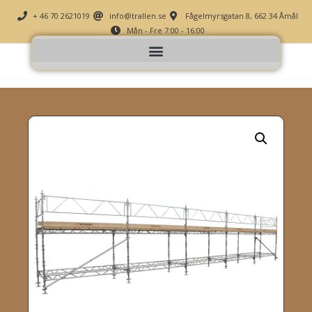
+ 46 70 2621019
info@trallen.se
Fågelmyrsgatan 8, 662 34 Åmål
Mån - Fre 7:00 - 16:00