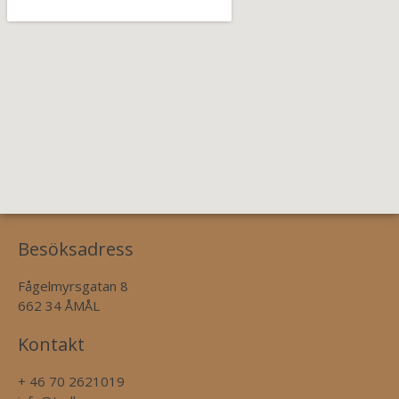
Besöksadress
Fågelmyrsgatan 8
662 34 ÅMÅL
Kontakt
+ 46 70 2621019