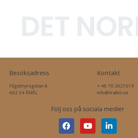
DET NOR
Besöksadress
Kontakt
Fågelmyrsgatan 8
+ 46 70 2621019
662 34 ÅMÅL
info@trallen.se
Följ oss på sociala medier