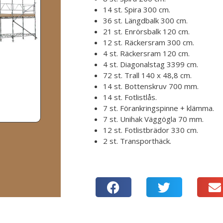
14 st. Spira 300 cm.
36 st. Längdbalk 300 cm.
21 st. Enrörsbalk 120 cm.
12 st. Räckersram 300 cm.
4 st. Räckersram 120 cm.
4 st. Diagonalstag 3399 cm.
72 st. Trall 140 x 48,8 cm.
14 st. Bottenskruv 700 mm.
14 st. Fotlistlås.
7 st. Förankringspinne + klämma.
7 st. Unihak Väggögla 70 mm.
12 st. Fotlistbrädor 330 cm.
2 st. Transporthäck.