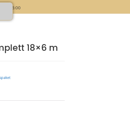
:00 - 16:00
mplett 18×6 m
gspaket