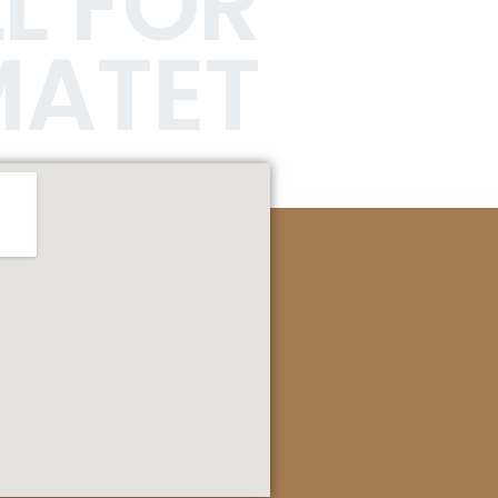
L FÖR
MATET