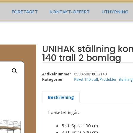
llen.se
Fågelmyrsgatan 8, 662 34 Åmål
Mån - Fre 7
FÖRETAGET
KONTAKT-OFFERT
UTHYRNING
UNIHAK ställning ko
140 trall 2 bomlag
Artikelnummer
8500-600180T2140
Kategorier
Paket 140 trall
,
Produkter
,
Ställnin
Beskrivning
I paketet ingår:
5 st. Spira 100 cm.
8 st. Spira 200 cm.